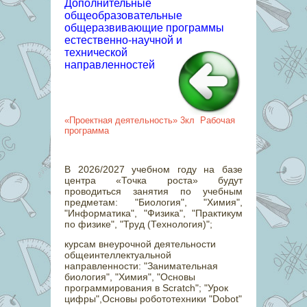
Дополнительные
общеобразовательные
общеразвивающие программы
естественно-научной и
технической
направленностей
«Проектная деятельность» 3кл Рабочая
программа
В 2026/2027 учебном году на базе
центра «Точка роста» будут
проводиться занятия по учебным
предметам: "Биология", "Химия",
"Информатика", "Физика", "Практикум
по физике", "Труд (Технология)";
курсам внеурочной деятельности
общеинтеллектуальной
направленности: "Занимательная
биология", "Химия", "Основы
программирования в Scratch"; "Урок
цифры",Основы робототехники "Dobot"