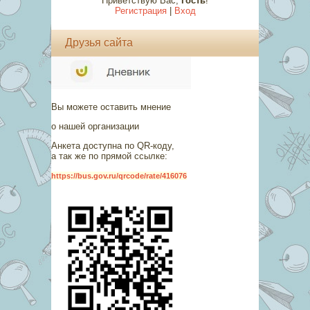
Приветствую Вас
,
Гость
!
Регистрация
|
Вход
Друзья сайта
Вы можете оставить мнение
о нашей организации
Анкета доступна по QR-коду,
а так же по прямой ссылке:
https://bus.gov.ru/qrcode/rate/416076