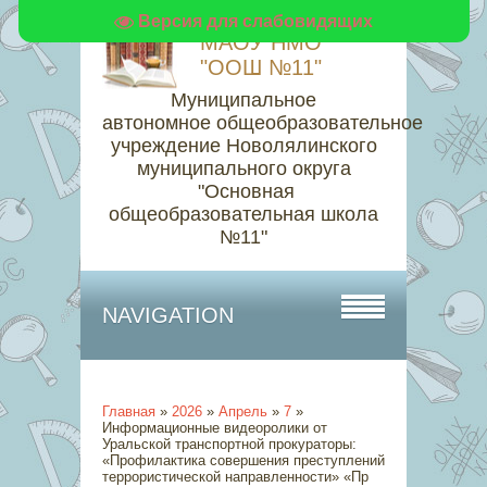
Версия для слабовидящих
МАОУ НМО
"ООШ №11"
Муниципальное
автономное общеобразовательное
учреждение Новолялинского
муниципального округа
"Основная
общеобразовательная школа
№11"
NAVIGATION
Главная
»
2026
»
Апрель
»
7
»
Информационные видеоролики от
Уральской транспортной прокураторы:
«Профилактика совершения преступлений
террористической направленности» «Пр