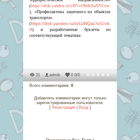
(
https://disk.yandex.ru/i/BVvOb0kXaNVCew
), «Профилактика зацепинга на объектах
транспорта»
https://disk.yandex.ru/i/zUJNQaLhzCrok
(
A
) и разработанные буклеты по
соответствующей тематике.
31
admik
0.0
/
0
Всего комментариев
:
0
Добавлять комментарии могут только
зарегистрированные пользователи.
[
Регистрация
|
Вход
]