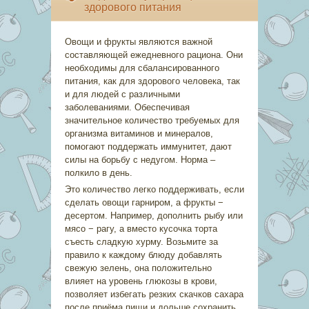
здорового питания
Овощи и фрукты являются важной
составляющей ежедневного рациона. Они
необходимы для сбалансированного
питания, как для здорового человека, так
и для людей с различными
заболеваниями. Обеспечивая
значительное количество требуемых для
организма витаминов и минералов,
помогают поддержать иммунитет, дают
силы на борьбу с недугом. Норма –
полкило в день.
Это количество легко поддерживать, если
сделать овощи гарниром, а фрукты −
десертом. Например, дополнить рыбу или
мясо − рагу, а вместо кусочка торта
съесть сладкую хурму. Возьмите за
правило к каждому блюду добавлять
свежую зелень, она положительно
влияет на уровень глюкозы в крови,
позволяет избегать резких скачков сахара
после приёма пищи и дольше сохранить