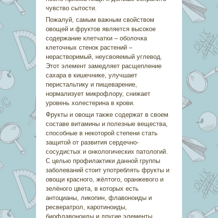
чувство сытости.
Пожалуй, самым важным свойством
овощей и фруктов является высокое
содержание клетчатки – оболочка
клеточных стенок растений –
нерастворимый, неусвояемый углевод.
Этот элемент замедляет расщепление
сахара в кишечнике, улучшает
перистальтику и пищеварение,
нормализует микрофлору, снижает
уровень холестерина в крови. ⠀⠀
Фрукты и овощи также содержат в своем
составе витамины и полезные вещества,
способные в некоторой степени стать
защитой от развития сердечно-
сосудистых и онкологических патологий.
С целью профилактики данной группы
заболеваний стоит употреблять фрукты и
овощи красного, жёлтого, оранжевого и
зелёного цвета, в которых есть
антоцианы, ликопин, флавоноиды и
ресвератрол, каротиноиды,
биофлавоноиды и другие элементы.