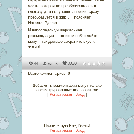
перерабатываться только в печени. Та ее
часть, которая не преобразовалась в
глюкозу для получения энергии, сразу
преобразуется в жир», − поясняет
Наталья Гусева.
И напоследок универсальная
рекомендация − во всём соблюдайте
меру – так дольше сохраните вкус к
жизни!
44
admik
0.0
/
0
Всего комментариев
:
0
Добавлять комментарии могут только
зарегистрированные пользователи.
[
Регистрация
|
Вход
]
Приветствую Вас
,
Гость
!
Регистрация
|
Вход