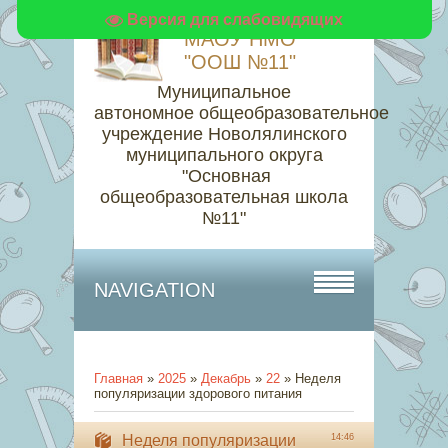
Версия для слабовидящих
МАОУ НМО
"ООШ №11"
Муниципальное
автономное общеобразовательное
учреждение Новолялинского
муниципального округа
"Основная
общеобразовательная школа
№11"
NAVIGATION
Главная
»
2025
»
Декабрь
»
22
» Неделя
популяризации здорового питания
Неделя популяризации
14:46