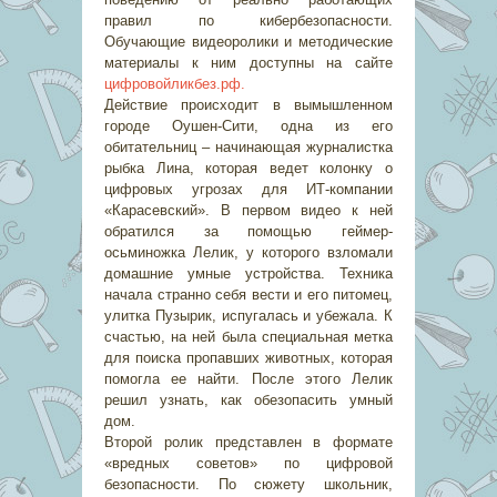
правил по кибербезопасности.
Обучающие видеоролики и методические
материалы к ним доступны на сайте
цифровойликбез.рф.
Действие происходит в вымышленном
городе Оушен-Сити, одна из его
обитательниц – начинающая журналистка
рыбка Лина, которая ведет колонку о
цифровых угрозах для ИТ-компании
«Карасевский». В первом видео к ней
обратился за помощью геймер-
осьминожка Лелик, у которого взломали
домашние умные устройства. Техника
начала странно себя вести и его питомец,
улитка Пузырик, испугалась и убежала. К
счастью, на ней была специальная метка
для поиска пропавших животных, которая
помогла ее найти. После этого Лелик
решил узнать, как обезопасить умный
дом.
Второй ролик представлен в формате
«вредных советов» по цифровой
безопасности. По сюжету школьник,