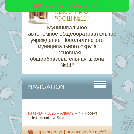
Версия для слабовидящих
МАОУ НМО
"ООШ №11"
Муниципальное
автономное общеобразовательное
учреждение Новолялинского
муниципального округа
"Основная
общеобразовательная школа
№11"
NAVIGATION
Главная
»
2026
»
Апрель
»
7
» Проект
«Цифровой ликбез»
Проект «Цифровой ликбез»
14:09