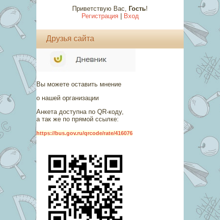
Приветствую Вас
,
Гость
!
Регистрация
|
Вход
Друзья сайта
Вы можете оставить мнение
о нашей организации
Анкета доступна по QR-коду,
а так же по прямой ссылке:
https://bus.gov.ru/qrcode/rate/416076