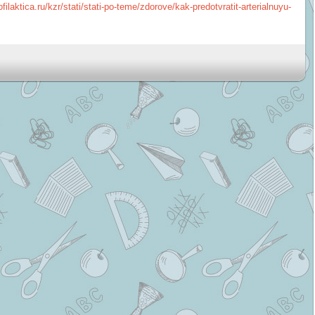
ofilaktica.ru/kzr/stati/stati-po-teme/zdorove/kak-predotvratit-arterialnuyu-