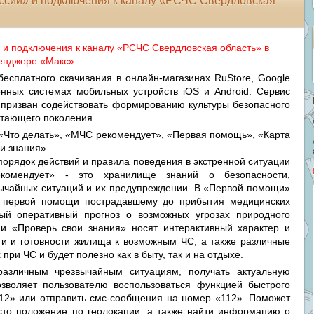
ссии» и подключения к каналу «РСЧС Свердловская
и подключения к каналу «РСЧС Свердловская область» в
енджере «Макс»
сплатного скачивания в онлайн-магазинах RuStore, Google
онных системах мобильных устройств iOS и Android. Сервис
 призван содействовать формированию культуры безопасного
астающего поколения.
 «Что делать», «МЧС рекомендует», «Первая помощь», «Карта
и знания».
порядок действий и правила поведения в экстренной ситуации
омендует» - это хранилище знаний о безопасности,
ычайных ситуаций и их предупреждении. В «Первой помощи»
и первой помощи пострадавшему до прибытия медицинских
ный оперативный прогноз о возможных угрозах природного
 и «Проверь свои знания» носят интерактивный характер и
ти и готовности жилища к возможным ЧС, а также различные
ри ЧС и будет полезно как в быту, так и на отдыхе.
различным чрезвычайным ситуациям, получать актуальную
зволяет пользователю воспользоваться функцией быстрого
12» или отправить смс-сообщения на номер «112». Поможет
сто положение по геолокации, а также найти информацию о