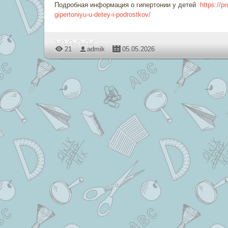
Подробная информация о гипертонии у детей
https://pr
gipertoniyu-u-detey-i-podrostkov/
21
admik
05.05.2026