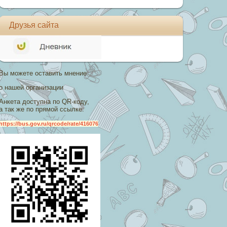
Друзья сайта
Вы можете оставить мнение
о нашей организации
Анкета доступна по QR-коду,
а так же по прямой ссылке:
https://bus.gov.ru/qrcode/rate/416076