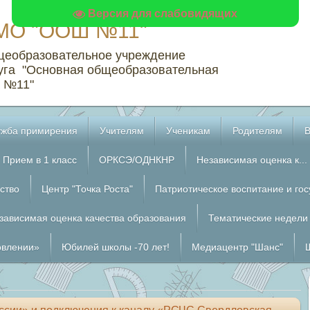
Версия для слабовидящих
МО "ООШ №11"
щеобразовательное учреждение
уга "Основная общеобразовательная
 №11"
жба примирения
Учителям
Ученикам
Родителям
Прием в 1 класс
ОРКСЭ/ОДНКНР
Независимая оценка к...
ство
Центр "Точка Роста"
Патриотическое воспитание и го
зависимая оценка качества образования
Тематические недели
овлении»
Юбилей школы -70 лет!
Медиацентр "Шанс"