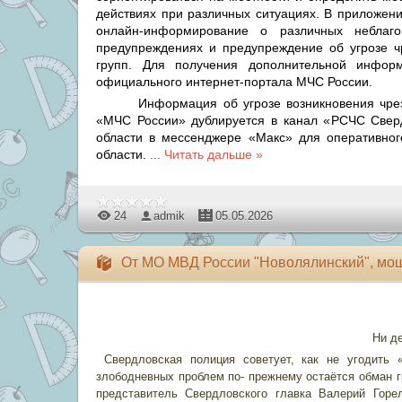
действиях при различных ситуациях. В приложени
онлайн-информирование о различных неблаг
предупреждениях и предупреждение об угрозе чр
групп. Для получения дополнительной информ
официального интернет-портала МЧС России.
Информация об угрозе возникновения чре
«МЧС России» дублируется в канал «РСЧС Сверд
области в мессенджере «Макс» для оперативно
области.
...
Читать дальше »
24
admik
05.05.2026
От МО МВД России "Новолялинский", мо
Ни де
Свердловская полиция советует, как не угодить 
злободневных проблем по- прежнему остаётся обман 
представитель Свердловского главка Валерий Горе