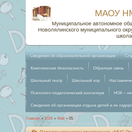
МАОУ Н
Муниципальное автономное об
Новолялинского муниципального окр
школа
Сведения об образовательной организации
Слу
Комплексная безопасность
Обратная связь
Школьный театр
Школьный хор
Наставниче
Психолого-педагогический консилиум
НОК – не
Сведения об организации отдыха детей и их оздор
Главная
»
2026
»
Май
»
05