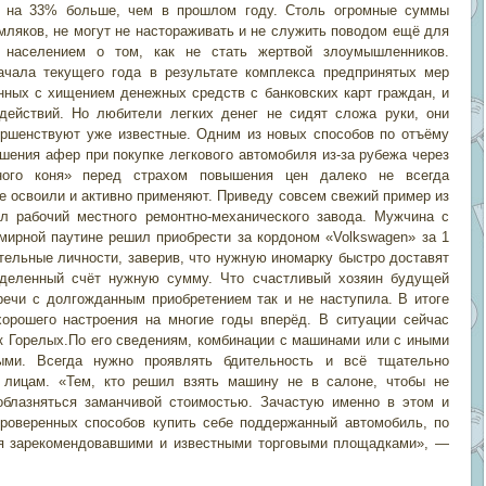
что на 33% больше, чем в прошлом году. Столь огромные суммы
ляков, не могут не настораживать и не служить поводом ещё для
 населением о том, как не стать жертвой злоумышленников.
ачала текущего года в результате комплекса предпринятых мер
нных с хищением денежных средств с банковских карт граждан, и
ействий. Но любители легких денег не сидят сложа руки, они
ршенствуют уже известные. Одним из новых способов по отъёму
шения афер при покупке легкового автомобиля из-за рубежа через
ного коня» перед страхом повышения цен далеко не всегда
е освоили и активно применяют. Приведу совсем свежий пример из
ил рабочий местного ремонтно-механического завода. Мужчина с
ирной паутине решил приобрести за кордоном «Volkswagen» за 1
тельные личности, заверив, что нужную иномарку быстро доставят
еделенный счёт нужную сумму. Что счастливый хозяин будущей
речи с долгожданным приобретением так и не наступила. В итоге
хорошего настроения на многие годы вперёд. В ситуации сейчас
к Горелых.По его сведениям, комбинации с машинами или с иными
ыми. Всегда нужно проявлять бдительность и всё тщательно
 лицам. «Тем, кто решил взять машину не в салоне, чтобы не
соблазняться заманчивой стоимостью. Зачастую именно в этом и
роверенных способов купить себе поддержанный автомобиль, по
ся зарекомендовавшими и известными торговыми площадками», —