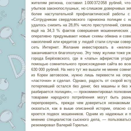
жителям региона, составил 1 000 372 058 рублей, 
убытков законопослушных, но слишком доверчивых зем
более наступательной профилактической работы с
«Сотрудникам свердловского гарнизона полиции с н
удалось снизить на 28,8% число преступлений, связа
ещё на 34,3 % фактов совершения мошеннических д
оперативно придумывают новые схемы обмана и сове
накоплений или кредитов у людей стали случаи совер
сеть Интернет. Желание инвестировать в «желез
заканчивается благополучно. Эту тему жулики тоже уж
города Берёзовского, где в «лапы» аферистов угод
помощью сомнительного происхождения сайта во всем
630 000 рублей. На него тут же вышли не менее сомни
из Кореи автовозом, нужно лишь перевести на опр
«ласточки» и сделал. Однако, радость от скорой вст
потерпевший остался без денег, без машины и без 
разбирается полиция», — прокомментировал полковни
товарами народного потребления могут быть разн
перепроверять, прежде чем довериться незнакомым
оказаться, как в выше описанной истории, опасно 
кроется подвох мошенников. Одним из надежных и п
мнению специалистов сыскного дела, — пользовать
резюмировал Валерий Горелых.