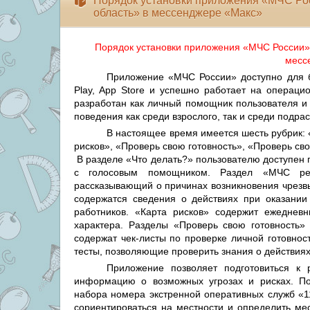
Порядок установки приложения «МЧС Ро
область» в мессенджере «Макс»
Порядок установки приложения «МЧС России» 
месс
Приложение «МЧС России» доступно для бе
Play, App Store и успешно работает на операци
разработан как личный помощник пользователя и
поведения как среди взрослого, так и среди подр
В настоящее время имеется шесть рубрик:
рисков», «Проверь свою готовность», «Проверь сво
В разделе «Что делать?» пользователю доступен 
с голосовым помощником. Раздел «МЧС рек
рассказывающий о причинах возникновения чрезв
содержатся сведения о действиях при оказани
работников. «Карта рисков» содержит ежеднев
характера. Разделы «Проверь свою готовность»
содержат чек-листы по проверке личной готовнос
тесты, позволяющие проверить знания о действиях п
Приложение позволяет подготовиться к 
информацию о возможных угрозах и рисках. По
набора номера экстренной оперативных служб «1
сориентироваться на местности и определить ме