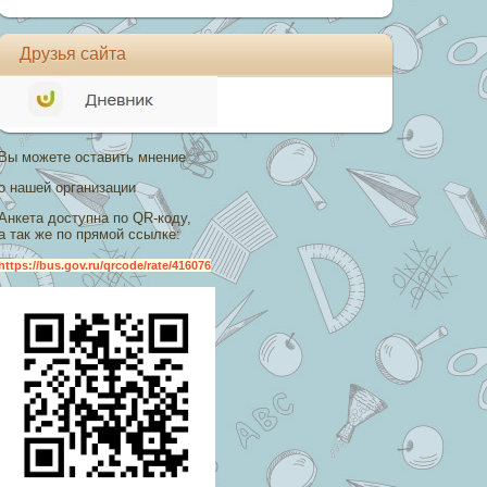
Друзья сайта
Вы можете оставить мнение
о нашей организации
Анкета доступна по QR-коду,
а так же по прямой ссылке:
https://bus.gov.ru/qrcode/rate/416076