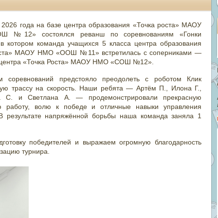
 2
026 года на базе центра образования «Точка роста» МАОУ
Ш №12» состоялся реванш по соревнованиям «Гонки
 в котором команда учащихся 5 класса центра образования
оста» МАОУ НМО «ООШ №11» встретилась с соперниками —
 центра «Точка Роста» МАОУ НМО «СОШ №12».
ам соревнований предстояло преодолеть с роботом Клик
ую трассу на скорость. Наши ребята — Артём П., Илона Г.,
 С. и Светлана А. — продемонстрировали прекрасную
ю работу, волю к победе и отличные навыки управления
В результате напряжённой борьбы наша команда заняла 1
дготовку победителей и выражаем огромную благодарность
зацию турнира.