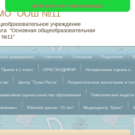
Версия для слабовидящих
МО "ООШ №11"
щеобразовательное учреждение
уга "Основная общеобразовательная
 №11"
жба примирения
Учителям
Ученикам
Родителям
Прием в 1 класс
ОРКСЭ/ОДНКНР
Независимая оценка к...
ство
Центр "Точка Роста"
Патриотическое воспитание и го
зависимая оценка качества образования
Тематические недели
овлении»
Юбилей школы -70 лет!
Медиацентр "Шанс"