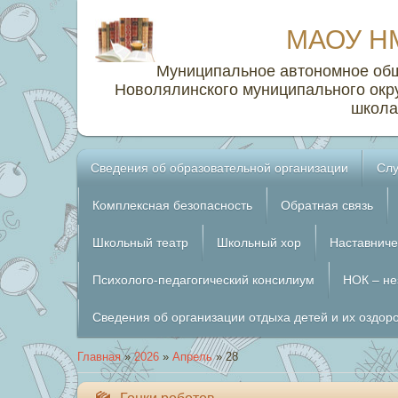
МАОУ Н
Муниципальное автономное об
Новолялинского муниципального окр
школа
Сведения об образовательной организации
Слу
Комплексная безопасность
Обратная связь
Школьный театр
Школьный хор
Наставниче
Психолого-педагогический консилиум
НОК – не
Сведения об организации отдыха детей и их оздор
Главная
»
2026
»
Апрель
»
28