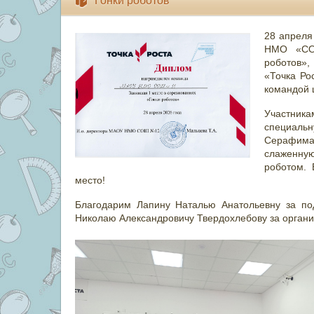
Гонки роботов
28 апреля
НМО «СО
роботов»,
«Точка Р
командой
Участник
специальн
Серафима
слаженну
роботом.
место!
Благодарим Лапину Наталью Анатольевну за по
Николаю Александровичу Твердохлебову за органи