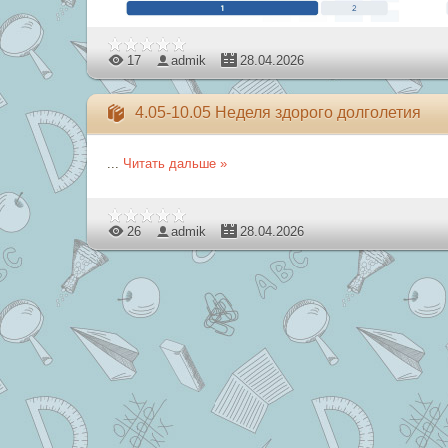
17
admik
28.04.2026
4.05-10.05 Неделя здорого долголетия
...
Читать дальше »
26
admik
28.04.2026