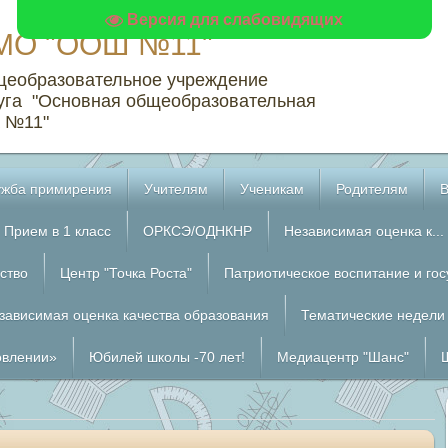
Версия для слабовидящих
МО "ООШ №11"
щеобразовательное учреждение
уга "Основная общеобразовательная
 №11"
жба примирения
Учителям
Ученикам
Родителям
Прием в 1 класс
ОРКСЭ/ОДНКНР
Независимая оценка к...
ство
Центр "Точка Роста"
Патриотическое воспитание и го
зависимая оценка качества образования
Тематические недели
овлении»
Юбилей школы -70 лет!
Медиацентр "Шанс"