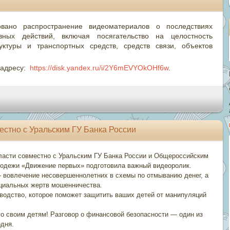
овано распространение видеоматериалов о последствиях
ных действий, включая посягательство на целостность
уктуры и транспортных средств, средств связи, объектов
 адресу:
https://disk.yandex.ru/i/2Y6mEVYOkOHf6w
.
естно с Уральским ГУ Банка России
бласти совместно с Уральским ГУ Банка России и Общероссийским
одежи «Движение первых» подготовила важный видеоролик.
— вовлечение несовершеннолетних в схемы по отмыванию денег, а
нциальных жертв мошенничества.
оводство, которое поможет защитить ваших детей от манипуляций
его своим детям! Разговор о финансовой безопасности — один из
одня.