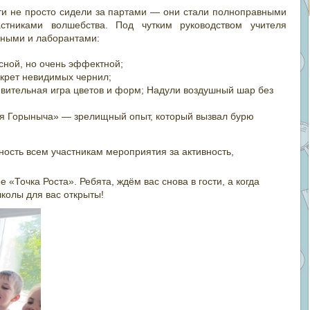
ти не просто сидели за партами — они стали полноправными
астниками волшебства. Под чутким руководством учителя
еными и лаборантами:
сной, но очень эффектной;
крет невидимых чернил;
вительная игра цветов и форм; Надули воздушный шар без
я Горыныча» — зрелищный опыт, который вызвал бурю
ость всем участникам мероприятия за активность,
«Точка Роста». Ребята, ждём вас снова в гости, а когда
колы для вас открыты!