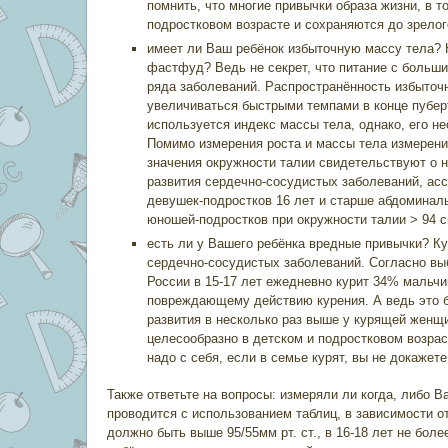
помнить, что многие привычки образа жизни, в 
подростковом возрасте и сохраняются до зрелог
имеет ли Ваш ребёнок избыточную массу тела? К
фастфуд? Ведь не секрет, что питание с больш
ряда заболеваний. Распространённость избыточ
увеличиваться быстрыми темпами в конце пуберт
используется индекс массы тела, однако, его н
Помимо измерения роста и массы тела измерени
значения окружности талии свидетельствуют о 
развития сердечно-сосудистых заболеваний, ас
девушек-подростков 16 лет и старше абдоминаль
юношей-подростков при окружности талии > 94 с
есть ли у Вашего ребёнка вредные привычки? К
сердечно-сосудистых заболеваний. Согласно вы
России в 15-17 лет ежедневно курит 34% мальч
повреждающему действию курения. А ведь это б
развития в несколько раз выше у курящей женщ
целесообразно в детском и подростковом возрас
надо с себя, если в семье курят, вы не докажете
Также ответьте на вопросы: измеряли ли когда, либо 
проводится с использованием таблиц, в зависимости от
должно быть выше 95/55мм рт. ст., в 16-18 лет не бол