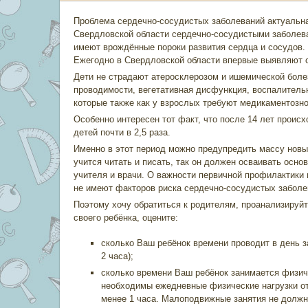
Проблема сердечно-сосудистых заболеваний актуальна 
Свердловской области сердечно-сосудистыми заболева
имеют врождённые пороки развития сердца и сосудов. 
Ежегодно в Свердловской области впервые выявляют о
Дети не страдают атеросклерозом и ишемической боле
проводимости, вегетативная дисфункция, воспалительн
которые также как у взрослых требуют медикаментозно
Особенно интересен тот факт, что после 14 лет проис
детей почти в 2,5 раза.
Именно в этот период можно предупредить массу новы
учится читать и писать, так он должен осваивать осно
учителя и врачи. О важности первичной профилактики 
не имеют факторов риска сердечно-сосудистых заболе
Поэтому хочу обратиться к родителям, проанализируй
своего ребёнка, оцените:
сколько Ваш ребёнок времени проводит в день 
2 часа);
сколько времени Ваш ребёнок занимается физич
необходимы ежедневные физические нагрузки от
менее 1 часа. Малоподвижные занятия не долж