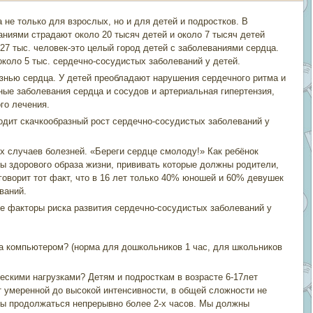
не только для взрослых, но и для детей и подростков. В
ниями страдают около 20 тысяч детей и около 7 тысяч детей
27 тыс. человек-это целый город детей с заболеваниями сердца.
коло 5 тыс. сердечно-сосудистых заболеваний у детей.
знью сердца. У детей преобладают нарушения сердечного ритма и
ые заболевания сердца и сосудов и артериальная гипертензия,
го лечения.
ходит скачкообразный рост сердечно-сосудистых заболеваний у
х случаев болезней. «Береги сердце смолоду!» Как ребёнок
вы здорового образа жизни, прививать которые должны родители,
говорит тот факт, что в 16 лет только 40% юношей и 60% девушек
ваний.
те факторы риска развития сердечно-сосудистых заболеваний у
за компьютером? (норма для дошкольников 1 час, для школьников
ескими нагрузками? Детям и подросткам в возрасте 6-17лет
 умеренной до высокой интенсивности, в общей сложности не
ны продолжаться непрерывно более 2-х часов. Мы должны