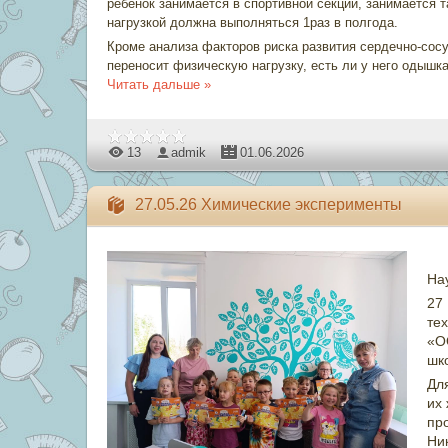
ребёнок занимается в спортивной секции, занимается 
нагрузкой должна выполняться 1раз в полгода.
Кроме анализа факторов риска развития сердечно-сос
переносит физическую нагрузку, есть ли у него одышк
Читать дальше »
13
admik
01.06.2026
27.05.26 Химические эксперименты
Нау
27
те
«О
шк
Дл
их
пр
Ни