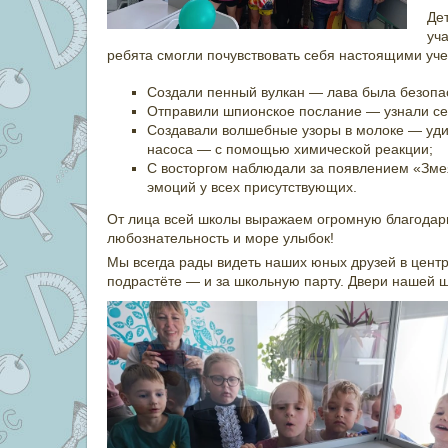
Де
уч
ребята смогли почувствовать себя настоящими уч
Создали пенный вулкан — лава была безопа
Отправили шпионское послание — узнали се
Создавали волшебные узоры в молоке — уди
насоса — с помощью химической реакции;
С восторгом наблюдали за появлением «Зме
эмоций у всех присутствующих.
От лица всей школы выражаем огромную благодарн
любознательность и море улыбок!
Мы всегда рады видеть наших юных друзей в центре 
подрастёте — и за школьную парту. Двери нашей ш