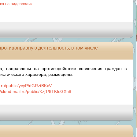
ка на видеоролик
ротивоправную деятельность, в том числе
ра, направлены на противодействие вовлечения граждан в
ристического характера, размещены:
il.ru/public/ycyP/dGRztBKxV
//cloud.mail.ru/public/Kzj1/8TKfcGXh8