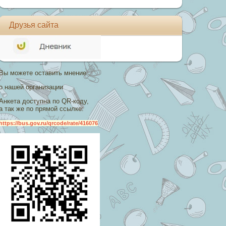
Друзья сайта
Вы можете оставить мнение
о нашей организации
Анкета доступна по QR-коду,
а так же по прямой ссылке:
https://bus.gov.ru/qrcode/rate/416076