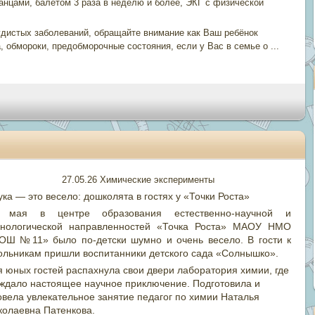
танцами, балетом 3 раза в неделю и более, ЭКГ с физической
удистых заболеваний, обращайте внимание как Ваш ребёнок
а, обмороки, предобморочные состояния, если у Вас в семье о
...
27.05.26 Химические эксперименты
ка — это весело: дошколята в гостях у «Точки Роста»
 мая в центре образования естественно-научной и
хнологической направленностей «Точка Роста» МАОУ НМО
ОШ №11» было по-детски шумно и очень весело. В гости к
ольникам пришли воспитанники детского сада «Солнышко».
я юных гостей распахнула свои двери лаборатория химии, где
 ждало настоящее научное приключение. Подготовила и
овела увлекательное занятие педагог по химии Наталья
колаевна Патенкова.