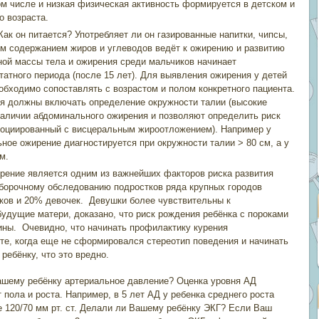
том числе и низкая физическая активность формируется в детском и
о возраста.
ак он питается? Употребляет ли он газированные напитки, чипсы,
им содержанием жиров и углеводов ведёт к ожирению и развитию
ной массы тела и ожирения среди мальчиков начинает
атного периода (после 15 лет). Для выявления ожирения у детей
еобходимо сопоставлять с возрастом и полом конкретного пациента.
я должны включать определение окружности талии (высокие
наличии абдоминального ожирения и позволяют определить риск
социированный с висцеральным жироотложением). Например у
ное ожирение диагностируется при окружности талии > 80 см, а у
м.
урение является одним из важнейших факторов риска развития
борочному обследованию подростков ряда крупных городов
иков и 20% девочек. Девушки более чувствительны к
удущие матери, доказано, что риск рождения ребёнка с пороками
ины. Очевидно, что начинать профилактику курения
те, когда еще не сформировался стереотип поведения и начинать
 ребёнку, что это вредно.
Вашему ребёнку артериальное давление? Оценка уровня АД
 пола и роста. Например, в 5 лет АД у ребенка среднего роста
ее 120/70 мм рт. ст. Делали ли Вашему ребёнку ЭКГ? Если Ваш