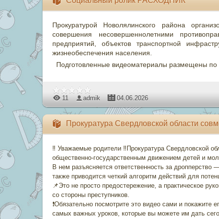
Социальный ролик РАСХОДНИК
Прокуратурой Новолялинского района организ
совершения несовершеннолетними противоправ
предприятий, объектов транспортной инфрастр
жизнеобеспечения населения.
Подготовленные видеоматериалы размещены по
11
admik
04.06.2026
Прокуратура Свердловской области совм
‼️ Уважаемые родители ‼️Прокуратура Свердловской о
общественно-государственным движением детей и мол
В нем разъясняется ответственность за дропперство 
также приводится четкий алгоритм действий для поте
📌Это не просто предостережение, а практическое рук
со стороны преступников.
❗️Обязательно посмотрите это видео сами и покажите 
самых важных уроков, которые вы можете им дать сег